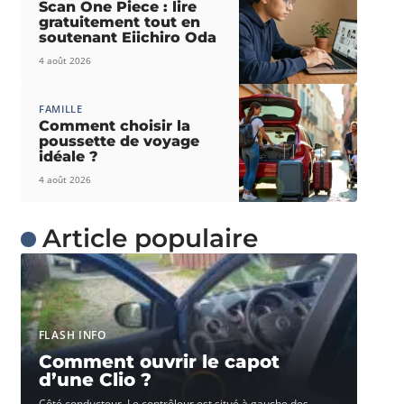
Scan One Piece : lire
gratuitement tout en
soutenant Eiichiro Oda
4 août 2026
FAMILLE
Comment choisir la
poussette de voyage
idéale ?
4 août 2026
Article populaire
FLASH INFO
Comment ouvrir le capot
d’une Clio ?
Côté conducteur. Le contrôleur est situé à gauche des