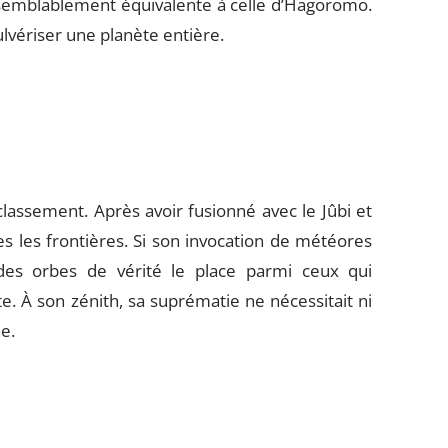
aisemblablement équivalente à celle d’Hagoromo.
pulvériser une planète entière.
lassement. Après avoir fusionné avec le Jûbi et
 les frontières. Si son invocation de météores
e des orbes de vérité le place parmi ceux qui
. À son zénith, sa suprématie ne nécessitait ni
ne.