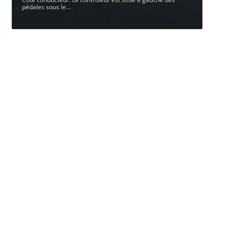
pédales sous le
…