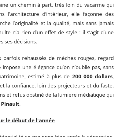
ine un chemin à part, très loin du vacarme qui
ns l’architecture d’intérieur, elle façonne des
he l’originalité et la qualité, mais sans jamais
lte n’a rien d’un effet de style : il s’agit d’une
s ses décisions.
s parfois rehaussés de mèches rouges, regard
le impose une élégance qu’on n’oublie pas, sans
patrimoine, estimé à plus de
200 000 dollars
,
t la confiance, loin des projecteurs et du faste.
ns et refus obstiné de la lumière médiatique qui
 Pinault
.
r le début de l'année
identialité se prolonge bien après la séparation.