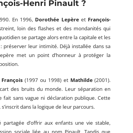
çois-Henri Pinault ?
1990. En 1996,
Dorothée Lepère
et
François-
reint, loin des flashes et des mondanités qui
otidien se partage alors entre la capitale et les
 préserver leur intimité. Déjà installée dans sa
e Lepère met un point d’honneur à protéger la
position.
:
François
(1997 ou 1998) et
Mathilde
(2001).
’écart des bruits du monde. Leur séparation en
fait sans vague ni déclaration publique. Cette
s’inscrit dans la logique de leur parcours.
é partagée d’offrir aux enfants une vie stable,
sion sociale liée au nom Pinault. Tandis que