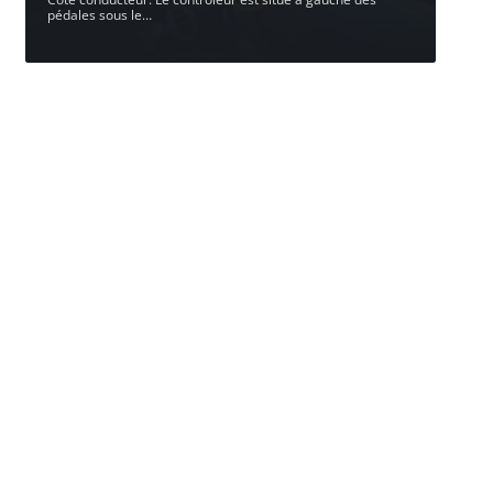
pédales sous le
…