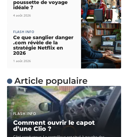
poussette de voyage
idéale ?
4 août 2026
FLASH INFO
Ce que sanglier danger
.com révèle de la
stratégie Netflix en
2026
1 août 2026
Article populaire
FLASH INFO
Comment ouvrir le capot
d’une Clio ?
Côté conducteur. Le contrôleur est situé à gauche des