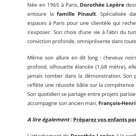
Née en 1965 à Paris,
Dorothée Lepère
dess
entoure la
famille Pinault
. Spécialisée da
espaces à Paris pour une clientèle qui recherc
s’exposer. Son choix d’une vie à l’abri du tumu
conviction profonde, omniprésente dans toute
Même son allure en dit long : cheveux noir
profond, silhouette élancée (1,68 mètre), el
jamais tomber dans la démonstration. Son 
reflète une réussite bâtie sur la compétence e
Son quotidien se partage entre projets parisie
accompagne son ancien mari,
François-Henri
A lire également :
Préparez vos enfants pou
L’attachement de
Dorothée Lepère
à la conf