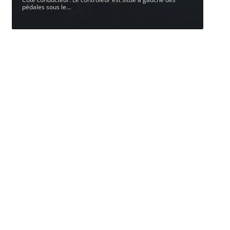
pédales sous le
…