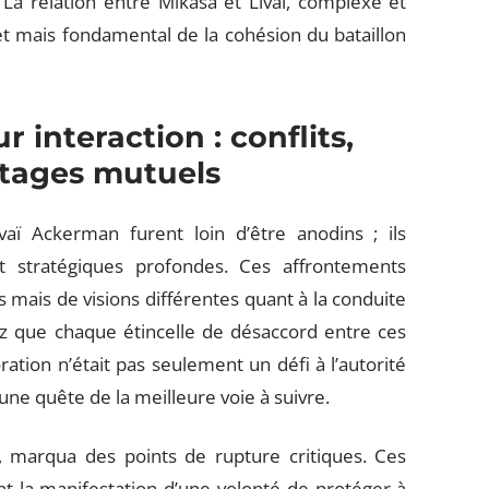
La relation entre Mikasa et Livaï, complexe et
ret mais fondamental de la cohésion du bataillon
 interaction : conflits,
etages mutuels
ï Ackerman furent loin d’être anodins ; ils
et stratégiques profondes. Ces affrontements
s mais de visions différentes quant à la conduite
rez que chaque étincelle de désaccord entre ces
tion n’était pas seulement un défi à l’autorité
 une quête de la meilleure voie à suivre.
, marqua des points de rupture critiques. Ces
ent la manifestation d’une volonté de protéger à