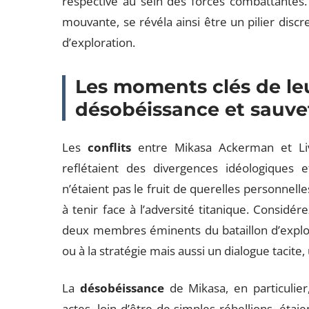
respective au sein des forces combattantes. 
mouvante, se révéla ainsi être un pilier disc
d’exploration.
Les moments clés de leur
désobéissance et sauv
Les
conflits
entre Mikasa Ackerman et Liva
reflétaient des divergences idéologiques 
n’étaient pas le fruit de querelles personnelle
à tenir face à l’adversité titanique. Considé
deux membres éminents du bataillon d’explora
ou à la stratégie mais aussi un dialogue tacite,
La
désobéissance
de Mikasa, en particulier
actes, loin d’être de simples rébellions, étai