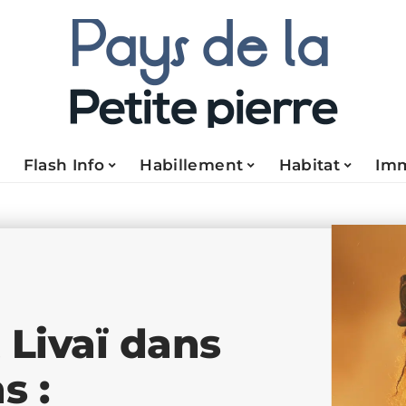
Flash Info
Habillement
Habitat
Im
 Livaï dans
s :