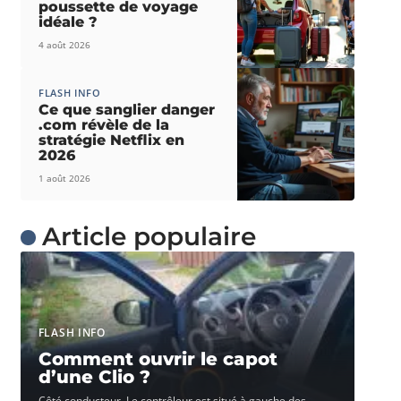
poussette de voyage
idéale ?
4 août 2026
FLASH INFO
Ce que sanglier danger
.com révèle de la
stratégie Netflix en
2026
1 août 2026
Article populaire
FLASH INFO
Comment ouvrir le capot
d’une Clio ?
Côté conducteur. Le contrôleur est situé à gauche des