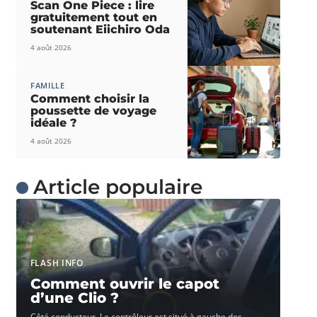
Scan One Piece : lire
gratuitement tout en
soutenant Eiichiro Oda
4 août 2026
FAMILLE
Comment choisir la
poussette de voyage
idéale ?
4 août 2026
Article populaire
FLASH INFO
Comment ouvrir le capot
d’une Clio ?
Côté conducteur. Le contrôleur est situé à gauche des