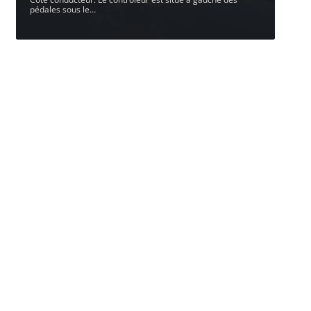
pédales sous le
…