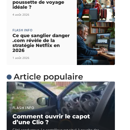
poussette de voyage
idéale ?
4 août 2026
FLASH INFO
Ce que sanglier danger
.com révèle de la
stratégie Netflix en
2026
1 août 2026
Article populaire
FLASH INFO
Comment ouvrir le capot
d’une Clio ?
Côté conducteur. Le contrôleur est situé à gauche des