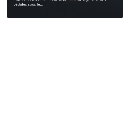
pédales sous le
…