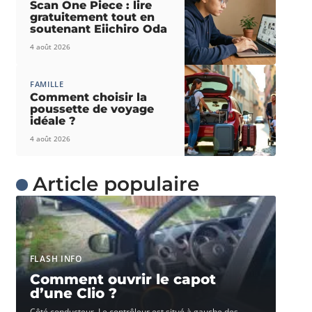
Scan One Piece : lire
gratuitement tout en
soutenant Eiichiro Oda
4 août 2026
FAMILLE
Comment choisir la
poussette de voyage
idéale ?
4 août 2026
Article populaire
FLASH INFO
Comment ouvrir le capot
d’une Clio ?
Côté conducteur. Le contrôleur est situé à gauche des