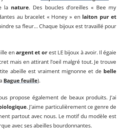
de la
nature
. Des boucles d’oreilles « Bee my
dantes au bracelet « Honey » en
laiton pur et
oindre sa fleur… Chaque bijoux est travaillé pour
ille en
argent et or
est LE bijoux à avoir. Il égaie
et mais en attirant l’oeil malgré tout. Je trouve
petite abeille est vraiment mignonne et de
belle
la
Bague feuille
).
us propose également de beaux produits. J’ai
biologique
. J’aime particulièrement ce genre de
ement partout avec nous. Le motif du modèle est
rque avec ses abeilles bourdonnantes.