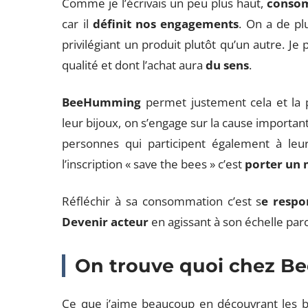
Comme je l’écrivais un peu plus haut,
conso
car il
définit nos engagements
. On a de pl
privilégiant un produit plutôt qu’un autre. Je
qualité et dont l’achat aura
du sens
.
BeeHumming
permet justement cela et la 
leur bijoux, on s’engage sur la cause important
personnes qui participent également à le
l’inscription « save the bees » c’est
porter un
Réfléchir à sa consommation c’est s
e respo
Devenir acteur
en agissant à son échelle par
On trouve quoi chez 
Ce que j’aime beaucoup en découvrant les bi