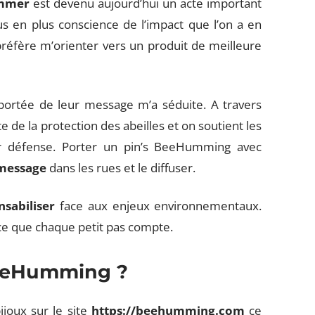
mmer
est devenu aujourd’hui un acte important
us en plus conscience de l’impact que l’on a en
 préfère m’orienter vers un produit de meilleure
portée de leur message m’a séduite. A travers
e de la protection des abeilles et on soutient les
ur défense. Porter un pin’s BeeHumming avec
 message
dans les rues et le diffuser.
nsabiliser
face aux enjeux environnementaux.
ce que chaque petit pas compte.
BeeHumming ?
joux sur le site
https://beehumming.com
ce