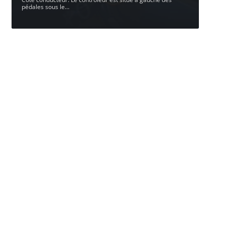
pédales sous le
…