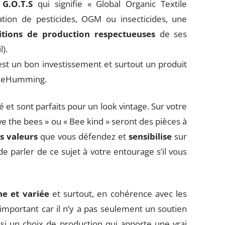
G.O.T.S
qui signifie « Global Organic Textile
sation de pesticides, OGM ou insecticides, une
itions de production respectueuses
de ses
l).
est un bon investissement et surtout un produit
 BeeHumming.
é et sont parfaits pour un look vintage. Sur votre
ve the bees » ou « Bee kind » seront des pièces à
s valeurs
que vous défendez et
sensibilise
sur
de parler de ce sujet à votre entourage s’il vous
he et variée
et surtout, en cohérence avec les
 important car il n’y a pas seulement un soutien
ssi un choix de production qui apporte une vrai