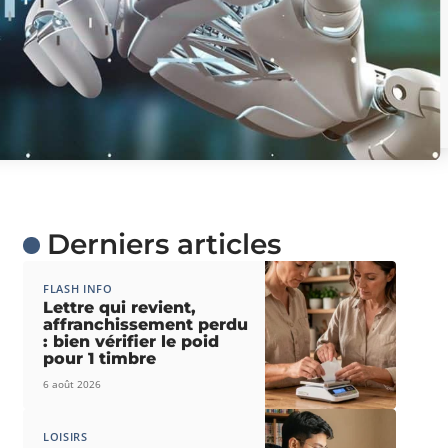
Derniers articles
FLASH INFO
Lettre qui revient,
affranchissement perdu
: bien vérifier le poid
pour 1 timbre
6 août 2026
LOISIRS