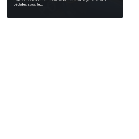
pédales sous le
…