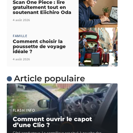
Scan One Piece : lire
gratuitement tout en
soutenant Eiichiro Oda
4 août 2026
FAMILLE
Comment choisir la
poussette de voyage
idéale ?
4 août 2026
Article populaire
FLASH INFO
Comment ouvrir le capot
d’une Clio ?
Côté conducteur. Le contrôleur est situé à gauche des