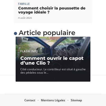
FAMILLE
Comment choisir la poussette de
voyage idéale ?
4 août 2026
Article populaire
FLASH INFO
Comment ouvrir le capot
d’une Clio ?
Côté conducteur. Le contrôleur est situé à gauche
des pédales sous le
…
Contact
Mentions Légales
Sitemap