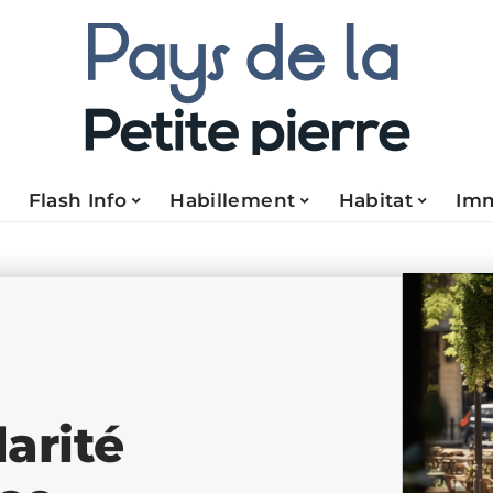
Flash Info
Habillement
Habitat
Im
arité