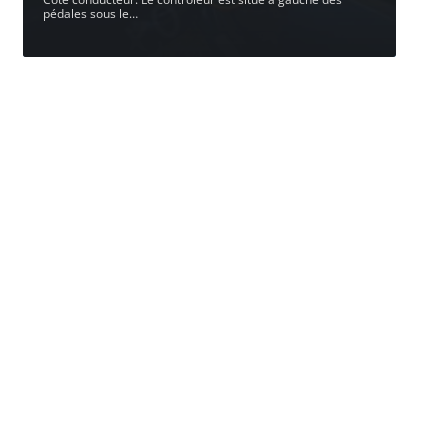
pédales sous le
…