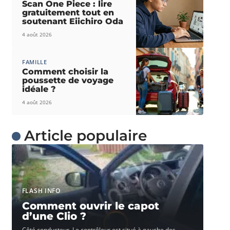
Scan One Piece : lire
gratuitement tout en
soutenant Eiichiro Oda
4 août 2026
FAMILLE
Comment choisir la
poussette de voyage
idéale ?
4 août 2026
Article populaire
FLASH INFO
Comment ouvrir le capot
d’une Clio ?
Côté conducteur. Le contrôleur est situé à gauche des