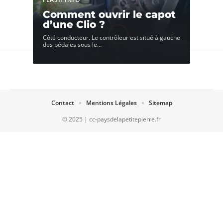
Comment ouvrir le capot
d’une Clio ?
Côté conducteur. Le contrôleur est situé à gauche
des pédales sous le
…
Contact
Mentions Légales
Sitemap
© 2025 | cc-paysdelapetitepierre.fr