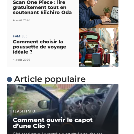
Scan One Piece : lire
gratuitement tout en
soutenant Eiichiro Oda
4 août 2026
FAMILLE
Comment choisir la
poussette de voyage
idéale ?
4 août 2026
Article populaire
FLASH INFO
Comment ouvrir le capot
d’une Clio ?
Côté conducteur. Le contrôleur est situé à gauche des