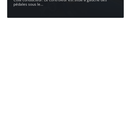
pédales sous le
…