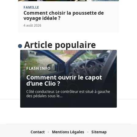
FAMILLE
Comment choisir la poussette de
voyage idéale ?
4 août 2026
Article populaire
FLASH INFO
Comment ouvrir le capot
d’une Clio ?
Côté conducteur. Le contrôleur est situé à gauche
des pédales sous le
…
Contact
Mentions Légales
Sitemap