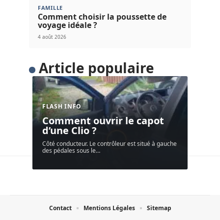
FAMILLE
Comment choisir la poussette de
voyage idéale ?
4 août 2026
Article populaire
FLASH INFO
Comment ouvrir le capot
d’une Clio ?
Côté conducteur. Le contrôleur est situé à gauche
des pédales sous le
…
Contact
Mentions Légales
Sitemap