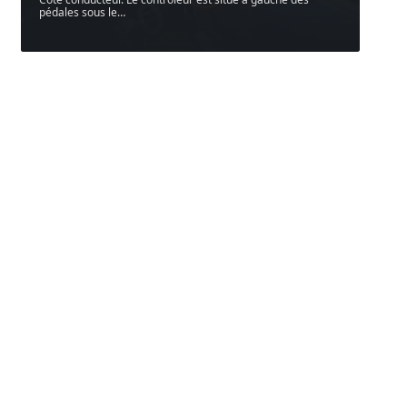
pédales sous le
…