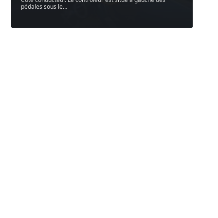
pédales sous le
…