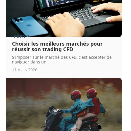
CRÉDIT
Choisir les meilleurs marchés pour
réussir son trading CFD
S'imposer sur le marché des CFD, c'est accepter de
naviguer dans un
…
11 mars 2026