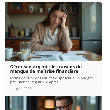
CRÉDIT
Gérer son argent : les raisons du
manque de maîtrise financière
Moins de 40 % des adultes disposent d'un budget
prévisionnel régulier, d'après
…
11 mars 2026