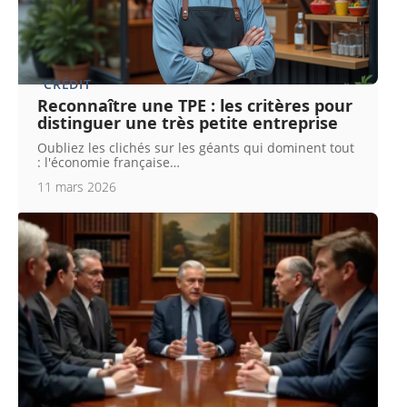
CRÉDIT
Reconnaître une TPE : les critères pour
distinguer une très petite entreprise
Oubliez les clichés sur les géants qui dominent tout
: l'économie française
…
11 mars 2026