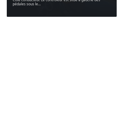
pédales sous le
…