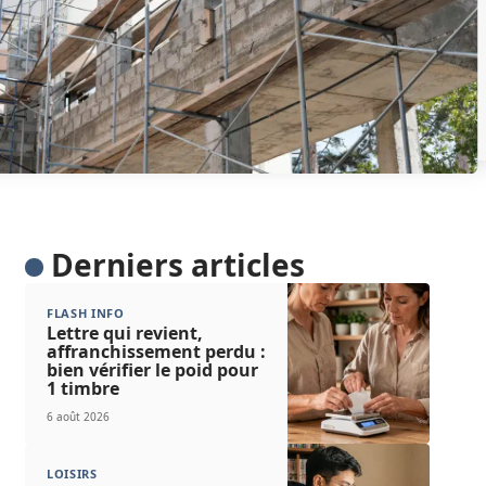
Derniers articles
FLASH INFO
Lettre qui revient,
affranchissement perdu :
bien vérifier le poid pour
1 timbre
6 août 2026
LOISIRS