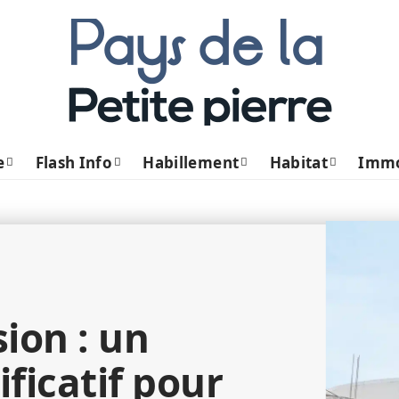
e
Flash Info
Habillement
Habitat
Imm
ion : un
ficatif pour