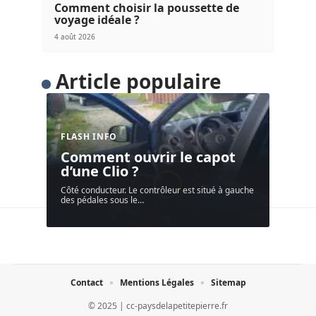
Comment choisir la poussette de
voyage idéale ?
4 août 2026
Article populaire
FLASH INFO
Comment ouvrir le capot
d’une Clio ?
Côté conducteur. Le contrôleur est situé à gauche
des pédales sous le
…
Contact
Mentions Légales
Sitemap
© 2025 | cc-paysdelapetitepierre.fr