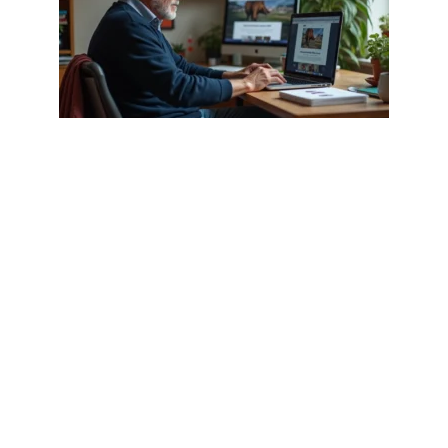
FLASH INFO
Ce que sanglier danger .com révèle
de la stratégie Netflix en 2026
1 août 2026
Article populaire
FLASH INFO
Comment ouvrir le capot
d’une Clio ?
Côté conducteur. Le contrôleur est situé à gauche