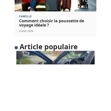
FAMILLE
Comment choisir la poussette de
voyage idéale ?
4 août 2026
Article populaire
FLASH INFO
Comment ouvrir le capot
d’une Clio ?
Côté conducteur. Le contrôleur est situé à gauche
des pédales sous le
…