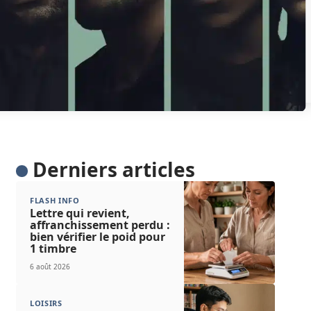
Derniers articles
FLASH INFO
Lettre qui revient,
affranchissement perdu :
bien vérifier le poid pour
1 timbre
6 août 2026
LOISIRS