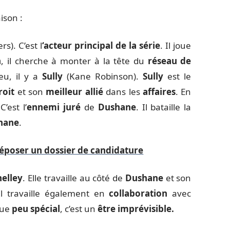
ison :
s). C’est l
‘acteur principal de la série
. Il joue
n
, il cherche à monter à la tête du
réseau de
eu, il y a
Sully
(Kane Robinson).
Sully
est le
roit
et son
meilleur allié
dans les
affaires
. En
’est l’
ennemi
juré
de
Dushane
. Il bataille la
shane
.
déposer un dossier de candidature
helley
. Elle travaille au côté de
Dushane
et son
Il travaille également en
collaboration
avec
que
peu spécial
, c’est un
être imprévisible.