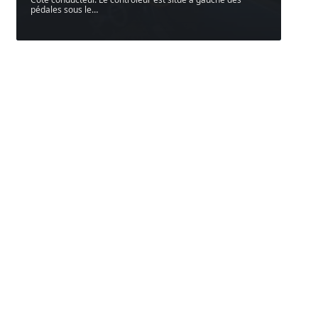
pédales sous le
…