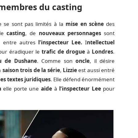
 membres du casting
 se sont pas limités à la
mise en scène
des
 le
casting
, de
nouveaux personnages
sont
e entre autres
l’inspecteur Lee.
I
ntellectuel
pour éradiquer le
trafic de drogue
à
Londres
.
u de Dushane
. Comme son
oncle
, il désire
a
saison trois de la série
,
Lizzie
est aussi entré
es textes juridiques
. Elle défend énormément
n
elle porte une
aide
à
l’inspecteur Lee
pour