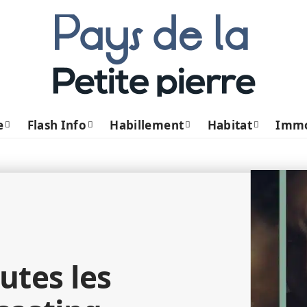
e
Flash Info
Habillement
Habitat
Imm
utes les