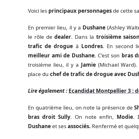
Voici les
principaux personnages
de cette sa
En premier lieu, il y a
Dushane
(Ashley Walter
le rôle de
dealer
. Dans la
troisième saiso
trafic de drogue
à
Londres
. En second li
meilleur ami de
Dushane
. C’est son
bras d
troisième lieu, il y a
Jamie
(Michael Ward). C
place du
chef de
trafic de drogue avec Du
Lire également :
Ecandidat Montpellier 3 : 
En quatrième lieu, on note la présence de
S
bras droit
Sully
. On note enfin,
Modie
. 
Dushane
et ses
associés.
Renfermé et quel