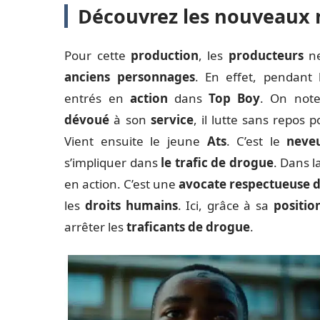
Découvrez les nouveaux
Pour cette
production
, les
producteurs
ne
anciens personnages
. En effet, pendant
entrés en
action
dans
Top Boy
. On not
dévoué
à son
service
, il lutte sans repos 
Vient ensuite le jeune
Ats
. C’est le
neve
s’impliquer dans
le trafic de drogue
. Dans l
en action. C’est une
avocate respectueuse d
les
droits humains
. Ici, grâce à sa
positio
arrêter les
traficants de drogue
.