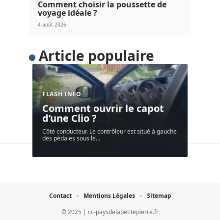
Comment choisir la poussette de
voyage idéale ?
4 août 2026
Article populaire
FLASH INFO
Comment ouvrir le capot
d’une Clio ?
Côté conducteur. Le contrôleur est situé à gauche
des pédales sous le
…
Contact
Mentions Légales
Sitemap
© 2025 | cc-paysdelapetitepierre.fr