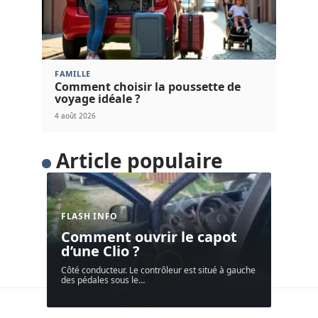
FAMILLE
Comment choisir la poussette de
voyage idéale ?
4 août 2026
Article populaire
FLASH INFO
Comment ouvrir le capot
d’une Clio ?
Côté conducteur. Le contrôleur est situé à gauche
des pédales sous le
…