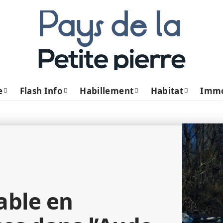
e
Flash Info
Habillement
Habitat
Imm
able en