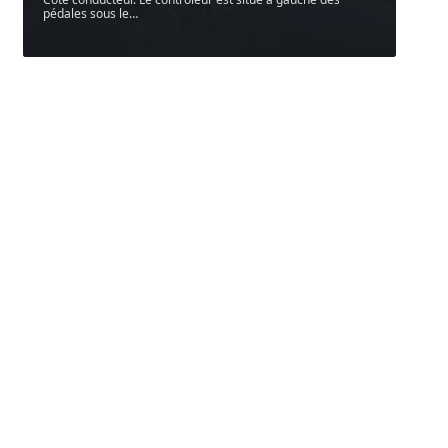
pédales sous le
…