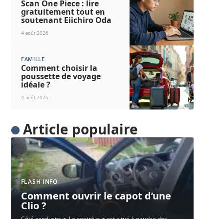
Scan One Piece : lire
gratuitement tout en
soutenant Eiichiro Oda
4 août 2026
FAMILLE
Comment choisir la
poussette de voyage
idéale ?
4 août 2026
Article populaire
FLASH INFO
Comment ouvrir le capot d’une
Clio ?
Côté conducteur. Le contrôleur est situé à gauche des