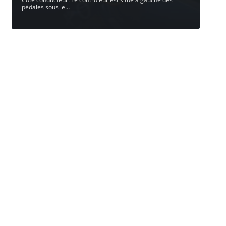
pédales sous le
…