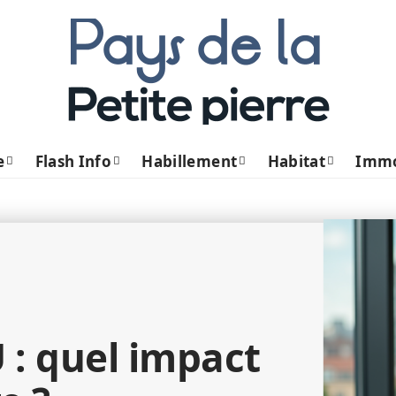
e
Flash Info
Habillement
Habitat
Imm
 : quel impact