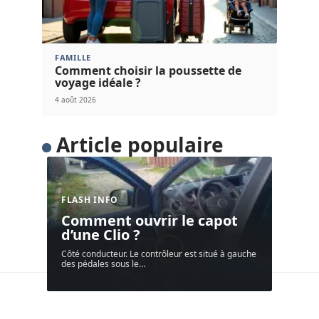
FAMILLE
Comment choisir la poussette de
voyage idéale ?
4 août 2026
Article populaire
FLASH INFO
Comment ouvrir le capot
d’une Clio ?
Côté conducteur. Le contrôleur est situé à gauche
des pédales sous le
…