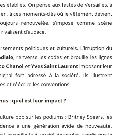
s établies. On pense aux fastes de Versailles, à
sien, à ces moments-clés où le vêtement devient
e toujours renouvelée, s’impose comme scène
e
rivalisent d’audace.
sements politiques et culturels. L’irruption du
diale
, renverse les codes et brouille les lignes
co Chanel
et
Yves Saint Laurent
imposent leur
gnal fort adressé à la société. Ils illustrent
s et réécrire les conventions.
nus : quel est leur impact ?
lture pop sur les podiums : Britney Spears, les
 cadence à une génération avide de nouveauté.
al, accueille la diversité des styles, tandis que la