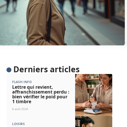
Derniers articles
FLASH INFO
Lettre qui revient,
affranchissement perdu :
bien vérifier le poid pour
1 timbre
6 août 2026
LOISIRS