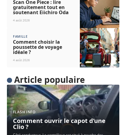
Scan One Piece : lire
gratuitement tout en
soutenant Eiichiro Oda
4 août 2026
FAMILLE
Comment choisir la
poussette de voyage
idéale ?
4 août 2026
Article populaire
FLASH INFO
Comment ouvrir le capot d’une
Clio ?
Côté conducteur. Le contrôleur est situé à gauche des