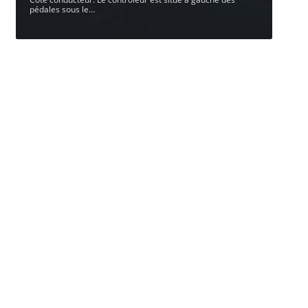
pédales sous le
…