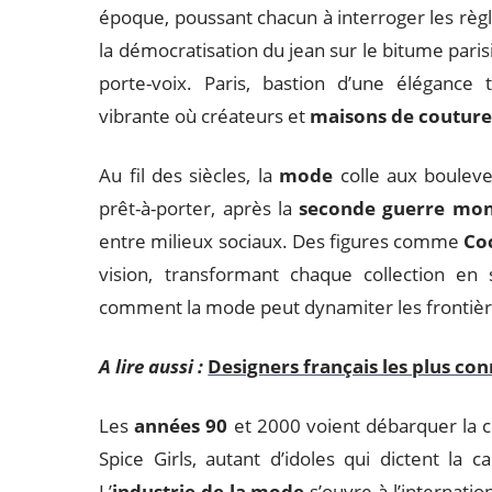
époque, poussant chacun à interroger les règle
la démocratisation du jean sur le bitume pari
porte-voix. Paris, bastion d’une éléganc
vibrante où créateurs et
maisons de coutur
Au fil des siècles, la
mode
colle aux boulever
prêt-à-porter, après la
seconde guerre mon
entre milieux sociaux. Des figures comme
Co
vision, transformant chaque collection en si
comment la mode peut dynamiter les frontière
A lire aussi :
Designers français les plus con
Les
années 90
et 2000 voient débarquer la cu
Spice Girls, autant d’idoles qui dictent la
L’
industrie de la mode
s’ouvre à l’internation