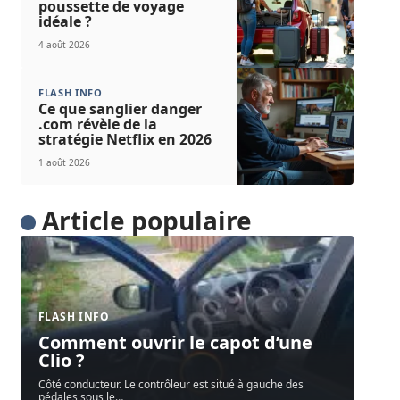
poussette de voyage
idéale ?
4 août 2026
FLASH INFO
Ce que sanglier danger
.com révèle de la
stratégie Netflix en 2026
1 août 2026
Article populaire
FLASH INFO
Comment ouvrir le capot d’une
Clio ?
Côté conducteur. Le contrôleur est situé à gauche des
pédales sous le
…