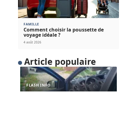
FAMILLE
Comment choisir la poussette de
voyage idéale ?
4 août 2026
Article populaire
FLASH INFO
Comment ouvrir le capot
d’une Clio ?
Côté conducteur. Le contrôleur est situé à gauche
des pédales sous le
…