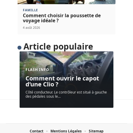
FAMILLE
Comment choisir la poussette de
voyage idéale ?
4 août 2026
Article populaire
FLASH INFO
Comment ouvrir le capot
d’une Clio ?
Côté conducteur. Le contrôleur est situé à gauche
des pédales sous le
…
Contact
Mentions Légales
Sitemap