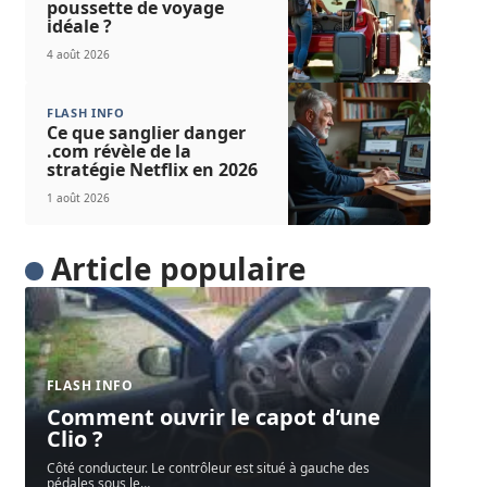
poussette de voyage
idéale ?
4 août 2026
FLASH INFO
Ce que sanglier danger
.com révèle de la
stratégie Netflix en 2026
1 août 2026
Article populaire
FLASH INFO
Comment ouvrir le capot d’une
Clio ?
Côté conducteur. Le contrôleur est situé à gauche des
pédales sous le
…