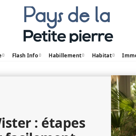
e
Flash Info
Habillement
Habitat
Imm
ster : étapes