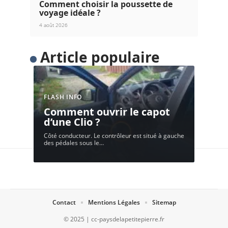
Comment choisir la poussette de
voyage idéale ?
4 août 2026
Article populaire
FLASH INFO
Comment ouvrir le capot
d’une Clio ?
Côté conducteur. Le contrôleur est situé à gauche
des pédales sous le
…
Contact
Mentions Légales
Sitemap
© 2025 | cc-paysdelapetitepierre.fr